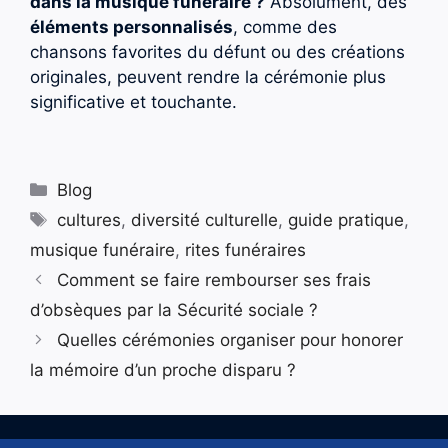
dans la musique funéraire ?
Absolument, des
éléments personnalisés
, comme des
chansons favorites du défunt ou des créations
originales, peuvent rendre la cérémonie plus
significative et touchante.
Catégories
Blog
Étiquettes
cultures
,
diversité culturelle
,
guide pratique
,
musique funéraire
,
rites funéraires
Comment se faire rembourser ses frais
d’obsèques par la Sécurité sociale ?
Quelles cérémonies organiser pour honorer
la mémoire d’un proche disparu ?
© 2026 Pompes Funèbres "Au Service des défunts"
•