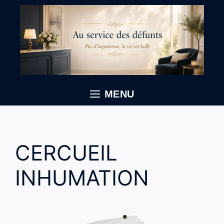
Aller
au
contenu
MENU
CERCUEIL
INHUMATION